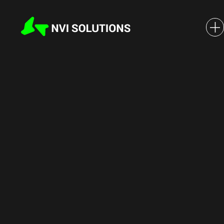
NVI Solutions — Финалист
корпоративного
акселератора АО «Почта