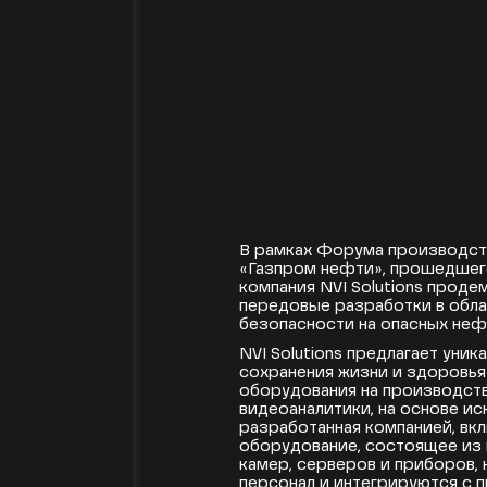
[10.04.2025]
В рамках Форума производст
«Газпром нефти», прошедшего
компания NVI Solutions прод
передовые разработки в обла
безопасности на опасных неф
NVI Solutions предлагает уни
сохранения жизни и здоровья
оборудования на производств
видеоаналитики, на основе ис
разработанная компанией, вк
оборудование, состоящее из 
камер, серверов и приборов
персонал и интегрируются с