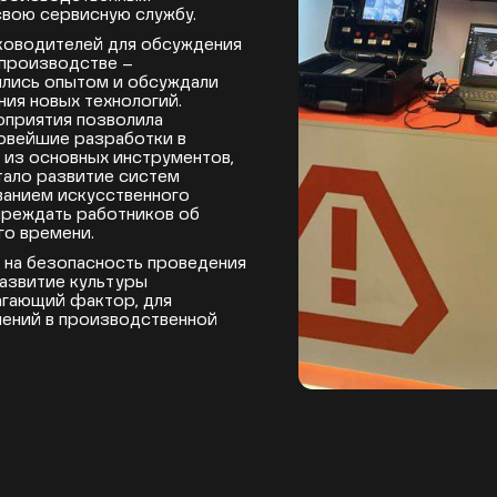
свою сервисную службу.
ководителей для обсуждения
 производстве –
ились опытом и обсуждали
ния новых технологий.
оприятия позволила
овейшие разработки в
 из основных инструментов,
тало развитие систем
ванием искусственного
преждать работников об
го времени.
н на безопасность проведения
развитие культуры
агающий фактор, для
шений в производственной