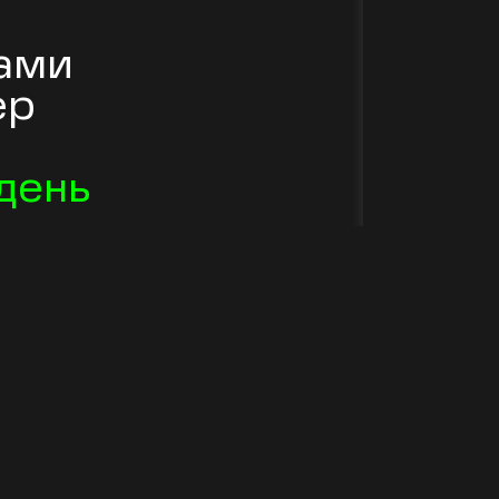
нами
ер
 день