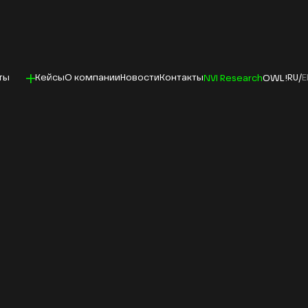
ты
Кейсы
О компании
Новости
Контакты
RU
/
NVI Research
OWL!