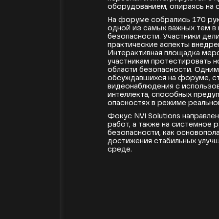
оборудованием, опираясь на 
На форуме собрались 170 ру
одной из самых важных тем в
безопасности. Участники дел
практические аспекты внедре
Интерактивная площадка мер
участникам протестировать н
области безопасности. Одним
обсуждавшихся на форуме, с
видеонаблюдения с использо
интеллекта, способных преду
опасностях в режиме реально
Фокус NVI Solutions направле
работ, а также на системное 
безопасности, как основопол
достижения стабильных улуч
среде.