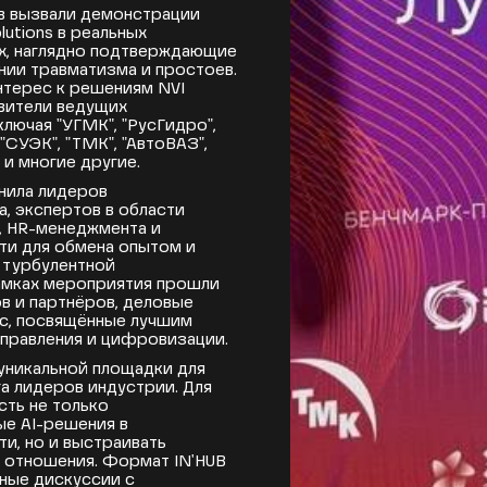
в вызвали демонстрации
utions в реальных
х, наглядно подтверждающие
нии травматизма и простоев.
нтерес к решениям NVI
авители ведущих
лючая "УГМК", "РусГидро",
 "СУЭК", "ТМК", "АвтоВАЗ",
 и многие другие.
нила лидеров
, экспертов в области
 HR-менеджмента и
и для обмена опытом и
 турбулентной
амках мероприятия прошли
ов и партнёров, деловые
сс, посвящённые лучшим
управления и цифровизации.
 уникальной площадки для
а лидеров индустрии. Для
сть не только
е AI-решения в
и, но и выстраивать
 отношения. Формат IN'HUB
ные дискуссии с