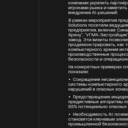
компании укрепить партнёр
игроками рынка и наметить
внедрения AI-решений.
В рамках мероприятия пред
Solutions посетили ведущ
предприятия, включая: Син
Арену", "УГМК-Застройщик"
завод. Эти визиты позволи
продемонстрировать, как т
компьютерного зрения инт
производственные процесс
безопасности и операцион
На конкретных примерах сп
показали:
• Сокращение несанкциони
системы компьютерного зр
нарушений в опасных зонах
• Предотвращение инциден
предиктивные алгоритмы п
85% потенциально опасных 
• Необходимость AI: поче
становятся ключевым элем
промышленной безопаснос