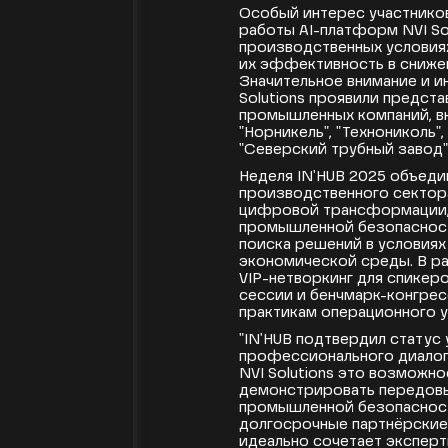
Особый интерес участнико
работы AI-платформ NVI Sol
производственных условия
их эффективность в сниже
Значительное внимание и и
Solutions проявили предст
промышленных компаний, вк
"Норникель", "Технониколь",
"Северский трубный завод"
Неделя IN'HUB 2025 объеди
производственного сектора
цифровой трансформации,
промышленной безопасност
поиска решений в условиях
экономической среды. В р
VIP-нетворкинг для спикер
сессии и бенчмарк-конгре
практикам операционного 
"IN'HUB подтвердил статус
профессионального диалог
NVI Solutions это возможно
демонстрировать передовы
промышленной безопасност
долгосрочные партнёрские
идеально сочетает эксперт