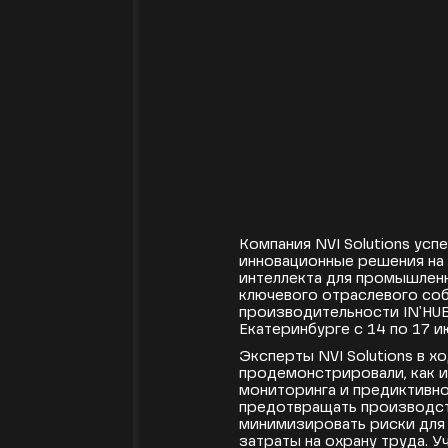
[21.07.2025]
Компания NVI Solutions ус
инновационные решения на
интеллекта для промышлен
ключевого отраслевого соб
производительности IN'HU
Екатеринбурге с 14 по 17 и
Эксперты NVI Solutions в 
продемонстрировали, как 
мониторинга и предиктивн
предотвращать производст
минимизировать риски для
затраты на охрану труда. У