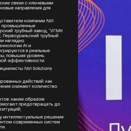
ские связи с ключевыми
 новые направления для
ставители компании NVI
ие промышленные
арский трубный завод, "УГМК
, Первоуральский трубный
ли наглядно
ехнологии AI и
егрируются в реальные
ы, повышая уровень
ной эффективности.
ециалисты NVI Solutions
рованных действий: как
ения снижают количество
;
тов: каким образом
омогают предотвращать до
ситуаций;
му интеллектуальные решения
ентом современных систем
ти.