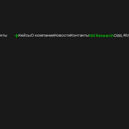
кты
Кейсы
О компании
Новости
Контакты
RU
NVI Research
OWL!