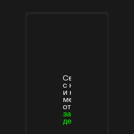
Свяжитесь
с нами
и наш
менеджер
ответит
за 1
день