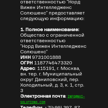
ответственностью "Норд
Вижен Интелледженс
Солюшенс" предоставляет
следующую информацию:
1. Полное наименование:
Общество с ограниченной
ответственностью
"Норд Вижен Интелледженс
Солюшенс"
ИНН
9731001888
ОГРН
1187746473320
Адрес
: 115191, г. Москва,
вн. тер. г. Муниципальный
округ Даниловский, пер.
Холодильный, д. 3, к. 1, стр.
3
Электронная почта
:
INFO@NVI-
SOLUTIONS.COM
Телефон
: +7(499) 397-87-