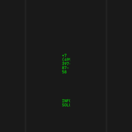
+7
(499)
397-
87-
58
INFO@NVI-
SOLUTIONS.COM