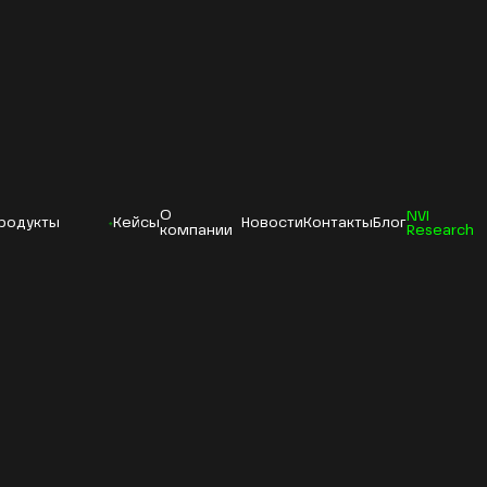
О
NVI
родукты
Кейсы
Новости
Контакты
Блог
компании
Research