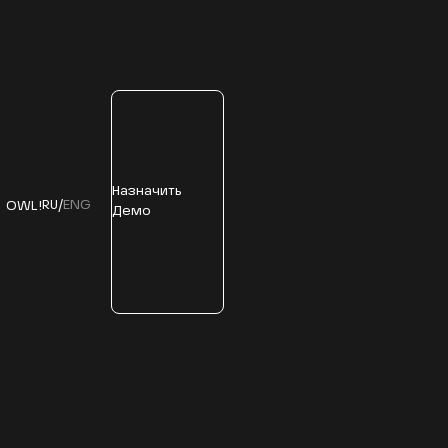
Назначить
RU
/
ENG
OWL!
Демо